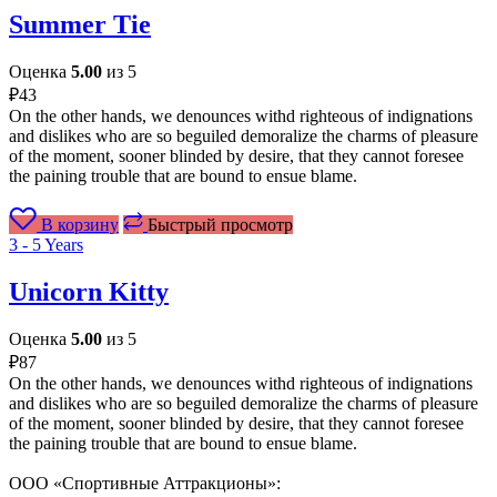
Summer Tie
Оценка
5.00
из 5
₽
43
On the other hands, we denounces withd righteous of indignations
and dislikes who are so beguiled demoralize the charms of pleasure
of the moment, sooner blinded by desire, that they cannot foresee
the paining trouble that are bound to ensue blame.
В корзину
Быстрый просмотр
3 - 5 Years
Unicorn Kitty
Оценка
5.00
из 5
₽
87
On the other hands, we denounces withd righteous of indignations
and dislikes who are so beguiled demoralize the charms of pleasure
of the moment, sooner blinded by desire, that they cannot foresee
the paining trouble that are bound to ensue blame.
ООО «Спортивные Аттракционы»: