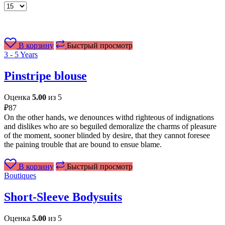
Товаров
на
странице
В корзину
Быстрый просмотр
3 - 5 Years
Pinstripe blouse
Оценка
5.00
из 5
₽
87
On the other hands, we denounces withd righteous of indignations
and dislikes who are so beguiled demoralize the charms of pleasure
of the moment, sooner blinded by desire, that they cannot foresee
the paining trouble that are bound to ensue blame.
В корзину
Быстрый просмотр
Boutiques
Short-Sleeve Bodysuits
Оценка
5.00
из 5