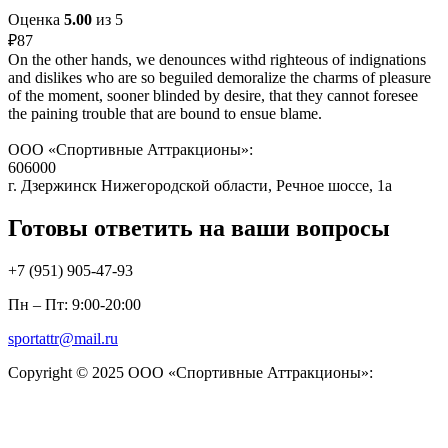
Оценка
5.00
из 5
₽
87
On the other hands, we denounces withd righteous of indignations
and dislikes who are so beguiled demoralize the charms of pleasure
of the moment, sooner blinded by desire, that they cannot foresee
the paining trouble that are bound to ensue blame.
ООО «Спортивные Аттракционы»:
606000
г. Дзержинск Нижегородской области, Речное шоссе, 1а
Готовы ответить на ваши вопросы
+7 (951)
905-47-93
Пн – Пт: 9:00-20:00
sportattr@mail.ru
Copyright © 2025 ООО «Спортивные Аттракционы»: