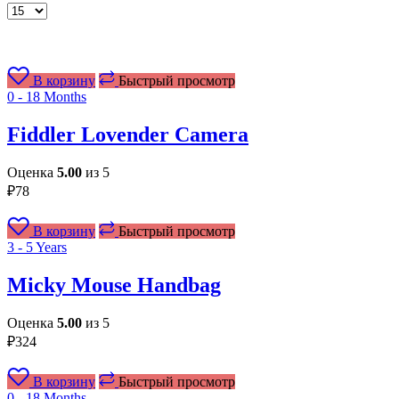
Товаров
на
странице
В корзину
Быстрый просмотр
0 - 18 Months
Fiddler Lovender Camera
Оценка
5.00
из 5
₽
78
В корзину
Быстрый просмотр
3 - 5 Years
Micky Mouse Handbag
Оценка
5.00
из 5
₽
324
В корзину
Быстрый просмотр
0 - 18 Months