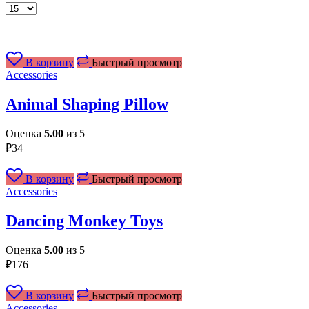
Товаров
на
странице
В корзину
Быстрый просмотр
Accessories
Animal Shaping Pillow
Оценка
5.00
из 5
₽
34
В корзину
Быстрый просмотр
Accessories
Dancing Monkey Toys
Оценка
5.00
из 5
₽
176
В корзину
Быстрый просмотр
Accessories