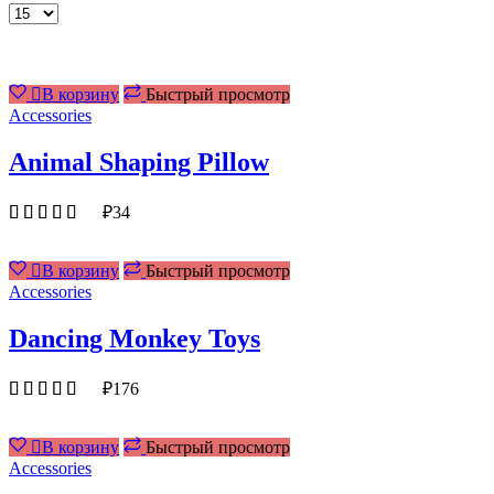
Товаров
на
странице
В корзину
Быстрый просмотр
Accessories
Animal Shaping Pillow
₽
34
В корзину
Быстрый просмотр
Accessories
Dancing Monkey Toys
₽
176
В корзину
Быстрый просмотр
Accessories