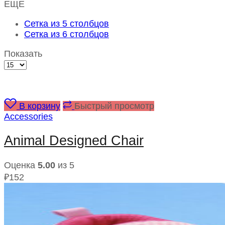
ЕЩЕ
Сетка из 5 столбцов
Сетка из 6 столбцов
Показать
Товаров
на
странице
В корзину
Быстрый просмотр
Accessories
Animal Designed Chair
Оценка
5.00
из 5
₽
152