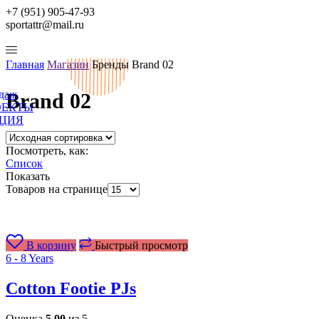
+7 (951) 905-47-93
sportattr@mail.ru
Главная
Магазин
Бренды
Brand 02
одаж
Brand 02
ОЕКТЫ
ЦИЯ
Посмотреть, как:
Список
Показать
Товаров на странице
В корзину
Быстрый просмотр
6 - 8 Years
Cotton Footie PJs
Оценка
5.00
из 5