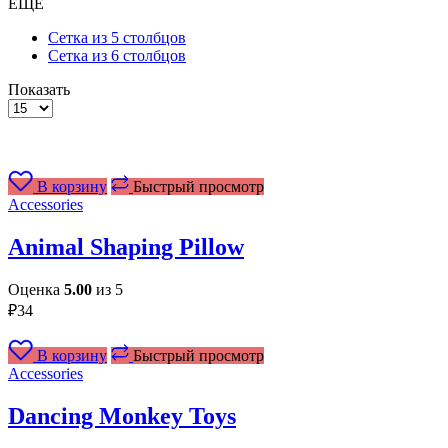
ЕЩЕ
Сетка из 5 столбцов
Сетка из 6 столбцов
Показать
Товаров
на
странице
В корзину
Быстрый просмотр
Accessories
Animal Shaping Pillow
Оценка
5.00
из 5
₽
34
В корзину
Быстрый просмотр
Accessories
Dancing Monkey Toys