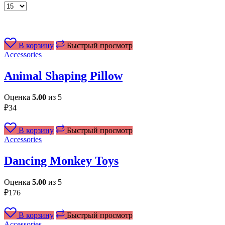
Товаров
на
странице
В корзину
Быстрый просмотр
Accessories
Animal Shaping Pillow
Оценка
5.00
из 5
₽
34
В корзину
Быстрый просмотр
Accessories
Dancing Monkey Toys
Оценка
5.00
из 5
₽
176
В корзину
Быстрый просмотр
Accessories