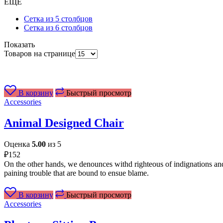
ЕЩЕ
Сетка из 5 столбцов
Сетка из 6 столбцов
Показать
Товаров на странице
В корзину
Быстрый просмотр
Accessories
Animal Designed Chair
Оценка
5.00
из 5
₽
152
On the other hands, we denounces withd righteous of indignations and
paining trouble that are bound to ensue blame.
В корзину
Быстрый просмотр
Accessories