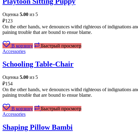
Playtoon Sitting Puppy
Оценка
5.00
из 5
₽
123
On the other hands, we denounces withd righteous of indignations and
paining trouble that are bound to ensue blame.
В корзину
Быстрый просмотр
Accessories
Schooling Table-Chair
Оценка
5.00
из 5
₽
154
On the other hands, we denounces withd righteous of indignations and
paining trouble that are bound to ensue blame.
В корзину
Быстрый просмотр
Accessories
Shaping Pillow Bambi