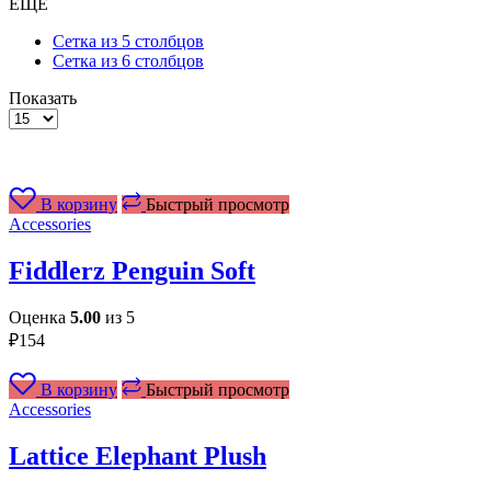
ЕЩЕ
Сетка из 5 столбцов
Сетка из 6 столбцов
Показать
Товаров
на
странице
В корзину
Быстрый просмотр
Accessories
Fiddlerz Penguin Soft
Оценка
5.00
из 5
₽
154
В корзину
Быстрый просмотр
Accessories
Lattice Elephant Plush