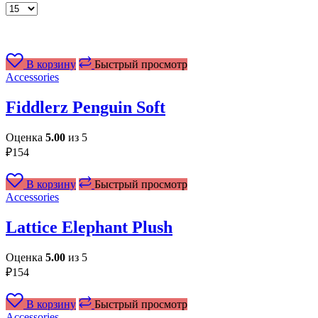
Товаров
на
странице
В корзину
Быстрый просмотр
Accessories
Fiddlerz Penguin Soft
Оценка
5.00
из 5
₽
154
В корзину
Быстрый просмотр
Accessories
Lattice Elephant Plush
Оценка
5.00
из 5
₽
154
В корзину
Быстрый просмотр
Accessories