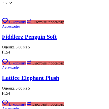
Товаров
на
странице
В корзину
Быстрый просмотр
Accessories
Fiddlerz Penguin Soft
Оценка
5.00
из 5
₽
154
В корзину
Быстрый просмотр
Accessories
Lattice Elephant Plush
Оценка
5.00
из 5
₽
154
В корзину
Быстрый просмотр
Accessories