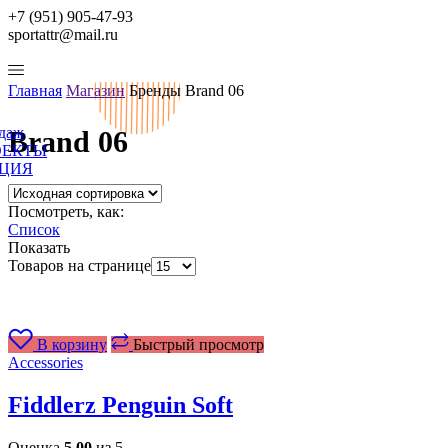
+7 (951) 905-47-93
sportattr@mail.ru
Главная
Магазин
Бренды
Brand 06
одаж
Brand 06
ОЕКТЫ
ЦИЯ
Посмотреть, как:
Список
Показать
Товаров на странице
В корзину
Быстрый просмотр
Accessories
Fiddlerz Penguin Soft
Оценка
5.00
из 5