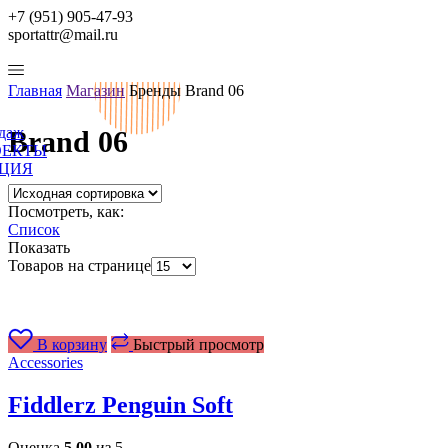
+7 (951) 905-47-93
sportattr@mail.ru
Главная
Магазин
Бренды
Brand 06
одаж
Brand 06
ОЕКТЫ
ЦИЯ
Посмотреть, как:
Список
Показать
Товаров на странице
В корзину
Быстрый просмотр
Accessories
Fiddlerz Penguin Soft
Оценка
5.00
из 5