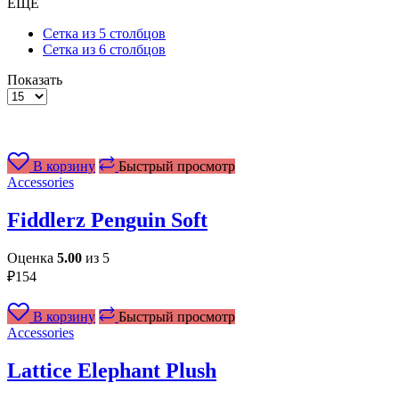
ЕЩЕ
Сетка из 5 столбцов
Сетка из 6 столбцов
Показать
Товаров
на
странице
В корзину
Быстрый просмотр
Accessories
Fiddlerz Penguin Soft
Оценка
5.00
из 5
₽
154
В корзину
Быстрый просмотр
Accessories
Lattice Elephant Plush