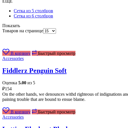
ЕЩЕ
Сетка из 5 столбцов
Сетка из 6 столбцов
Показать
Товаров на странице
В корзину
Быстрый просмотр
Accessories
Fiddlerz Penguin Soft
Оценка
5.00
из 5
₽
154
On the other hands, we denounces withd righteous of indignations and
paining trouble that are bound to ensue blame.
В корзину
Быстрый просмотр
Accessories