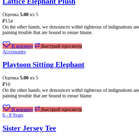
Lattice Elephant Plush
Оценка
5.00
из 5
₽
154
On the other hands, we denounces withd righteous of indignations and
paining trouble that are bound to ensue blame.
В корзину
Быстрый просмотр
Accessories
Playtoon Sitting Elephant
Оценка
5.00
из 5
₽
10
On the other hands, we denounces withd righteous of indignations and
paining trouble that are bound to ensue blame.
В корзину
Быстрый просмотр
6 - 8 Years
Sister Jersey Tee