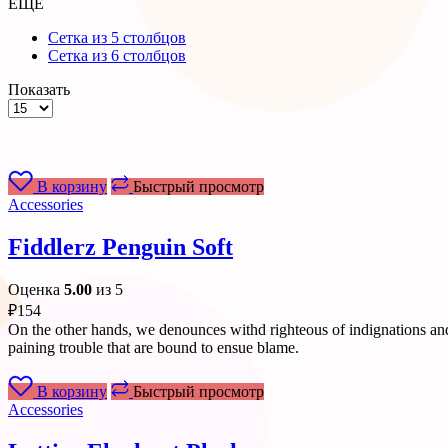
ЕЩЕ
Сетка из 5 столбцов
Сетка из 6 столбцов
Показать
Товаров
на
странице
В корзину
Быстрый просмотр
Accessories
Fiddlerz Penguin Soft
Оценка
5.00
из 5
₽
154
On the other hands, we denounces withd righteous of indignations and
paining trouble that are bound to ensue blame.
В корзину
Быстрый просмотр
Accessories