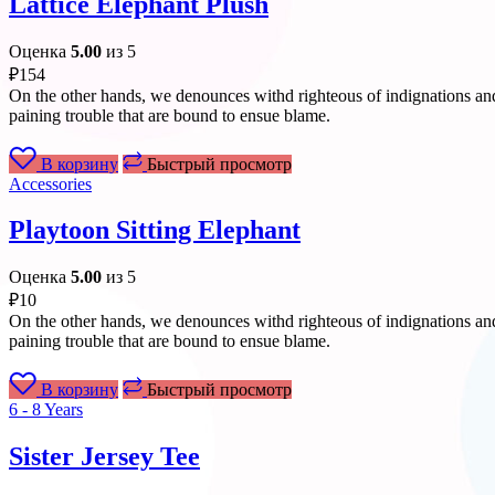
Lattice Elephant Plush
Оценка
5.00
из 5
₽
154
On the other hands, we denounces withd righteous of indignations and
paining trouble that are bound to ensue blame.
В корзину
Быстрый просмотр
Accessories
Playtoon Sitting Elephant
Оценка
5.00
из 5
₽
10
On the other hands, we denounces withd righteous of indignations and
paining trouble that are bound to ensue blame.
В корзину
Быстрый просмотр
6 - 8 Years
Sister Jersey Tee