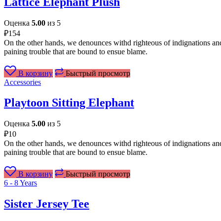
Lattice Elephant Plush
Оценка
5.00
из 5
₽
154
On the other hands, we denounces withd righteous of indignations and
paining trouble that are bound to ensue blame.
В корзину
Быстрый просмотр
Accessories
Playtoon Sitting Elephant
Оценка
5.00
из 5
₽
10
On the other hands, we denounces withd righteous of indignations and
paining trouble that are bound to ensue blame.
В корзину
Быстрый просмотр
6 - 8 Years
Sister Jersey Tee