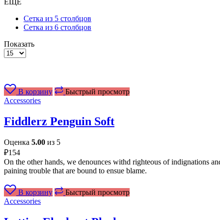
ЕЩЕ
Сетка из 5 столбцов
Сетка из 6 столбцов
Показать
Товаров
на
странице
В корзину
Быстрый просмотр
Accessories
Fiddlerz Penguin Soft
Оценка
5.00
из 5
₽
154
On the other hands, we denounces withd righteous of indignations and
paining trouble that are bound to ensue blame.
В корзину
Быстрый просмотр
Accessories