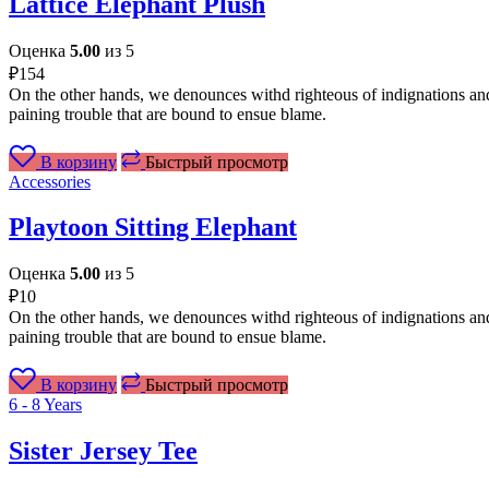
Lattice Elephant Plush
Оценка
5.00
из 5
₽
154
On the other hands, we denounces withd righteous of indignations and
paining trouble that are bound to ensue blame.
В корзину
Быстрый просмотр
Accessories
Playtoon Sitting Elephant
Оценка
5.00
из 5
₽
10
On the other hands, we denounces withd righteous of indignations and
paining trouble that are bound to ensue blame.
В корзину
Быстрый просмотр
6 - 8 Years
Sister Jersey Tee