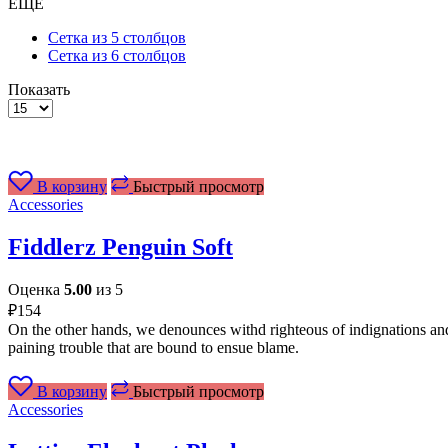
ЕЩЕ
Сетка из 5 столбцов
Сетка из 6 столбцов
Показать
Товаров
на
странице
В корзину
Быстрый просмотр
Accessories
Fiddlerz Penguin Soft
Оценка
5.00
из 5
₽
154
On the other hands, we denounces withd righteous of indignations and
paining trouble that are bound to ensue blame.
В корзину
Быстрый просмотр
Accessories