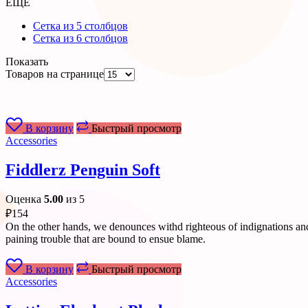
ЕЩЕ
Сетка из 5 столбцов
Сетка из 6 столбцов
Показать
Товаров на странице
В корзину
Быстрый просмотр
Accessories
Fiddlerz Penguin Soft
Оценка
5.00
из 5
₽
154
On the other hands, we denounces withd righteous of indignations and
paining trouble that are bound to ensue blame.
В корзину
Быстрый просмотр
Accessories