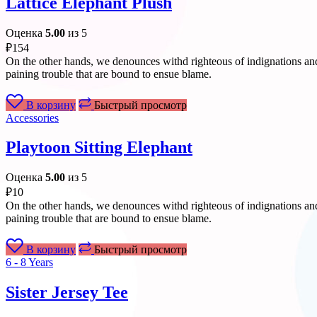
Lattice Elephant Plush
Оценка
5.00
из 5
₽
154
On the other hands, we denounces withd righteous of indignations and
paining trouble that are bound to ensue blame.
В корзину
Быстрый просмотр
Accessories
Playtoon Sitting Elephant
Оценка
5.00
из 5
₽
10
On the other hands, we denounces withd righteous of indignations and
paining trouble that are bound to ensue blame.
В корзину
Быстрый просмотр
6 - 8 Years
Sister Jersey Tee